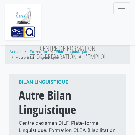
CENTRE DE FORMATION
Accueil
Formation
Bilan Linguistique
ET DE PRÉPARATION À L'EMPLOI
Autre Bilan Linguistique
BILAN LINGUISTIQUE
Autre Bilan
Linguistique
Centre d’examen DILF. Plate-forme
Linguistique. Formation CLEA (Habilitation